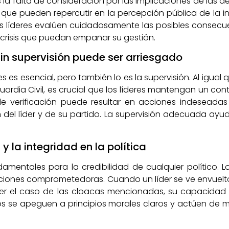
s la falta de consideración por las implicaciones de las de
que pueden repercutir en la percepción pública de la in
s líderes evalúen cuidadosamente las posibles consecue
 crisis que puedan empañar su gestión.
in supervisión puede ser arriesgado
 es esencial, pero también lo es la supervisión. Al igual
Guardia Civil, es crucial que los líderes mantengan un co
de verificación puede resultar en acciones indeseada
del líder y de su partido. La supervisión adecuada ayud
y la integridad en la política
damentales para la credibilidad de cualquier político. L
aciones comprometedoras. Cuando un líder se ve envuel
 ser el caso de las cloacas mencionadas, su capacidad
ticos se apeguen a principios morales claros y actúen d