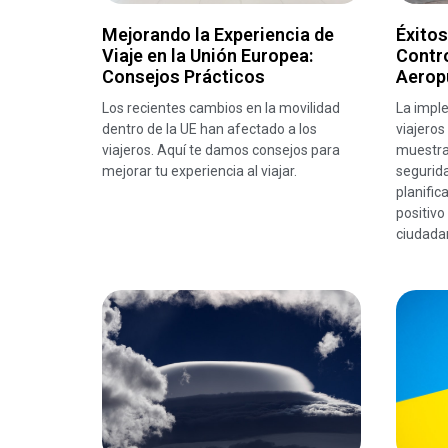
Mejorando la Experiencia de
Éxitos
Viaje en la Unión Europea:
Contro
Consejos Prácticos
Aerop
Los recientes cambios en la movilidad
La impl
dentro de la UE han afectado a los
viajero
viajeros. Aquí te damos consejos para
muestra
mejorar tu experiencia al viajar.
segurida
planific
positivo
ciudadan