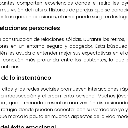
icipantes comparten experiencias donde el retiro les a
su visión del futuro. Historias de parejas que se conoci
stran que, en ocasiones, el amor puede surgir en los lu
 relaciones personales
a construcción de relaciones sólidas. Durante los retiros,
lores en un entorno seguro y acogedor. Esta búsqueda 
ién les ayuda a entender mejor sus expectativas en el 
conexión más profunda entre los asistentes, lo que pu
actorias.
a de lo instantáneo
citas y las redes sociales promueven interacciones rápid
la introspección y el crecimiento personal. Muchos jóv
am, que a menudo presentan una versión distorsionada d
un refugio donde pueden conectar con su verdadero yo y
d que marca la pauta en muchos aspectos de la vida mod
del éxito emocional